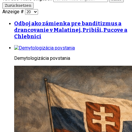
Zurücksetzen
Anzeige #
Odboj ako zámienka pre banditizmus a
drancovanie v Malatinej, Pribiši, Pucove a
Chlebnici
Demytologizácia povstania