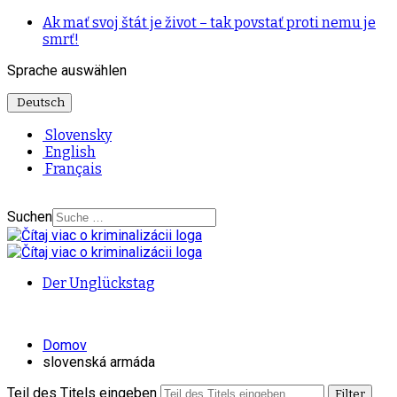
Ak mať svoj štát je život – tak povstať proti nemu je
smrť!
Sprache auswählen
Deutsch
Slovensky
English
Français
Suchen
Der Unglückstag
Domov
slovenská armáda
Teil des Titels eingeben
Filter