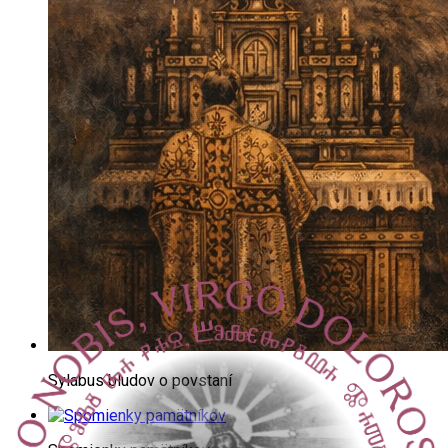
Sylabus bludov o povstaní