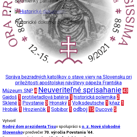
Spomienky pamätníkov
Historické dokumenty
Správa bezradných katolíkov o stave viery na Slovensku pri
príležitosti apoštolskej návštevy pápeža Františka
Neuveriteľné sprisahanie
Múzeum SNP
4
43
Gajdoš
1
protilietadlová batéria
1
historická polemika
2
Sklené
1
Povstanie
3
Hronský
1
Volksdeutsche
1
kňaz
1
odboj
Ducové
Hrobák
1
Hrozienčik
1
Sobibor
1
15
5
Vytvoril
Rodný dom prezidenta Tisu
v spolupráci s
o. z. Nové slobodné
Slovensko
v predvečer
70. výročia Povstania '44.