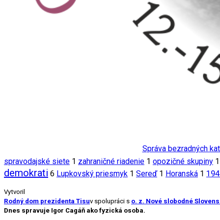
Správa bezradných kato
spravodajské siete
1
zahraničné riadenie
1
opozičné skupiny
1
demokrati
194
6
Lupkovský priesmyk
1
Sereď
1
Horanská
1
Vytvoril
Rodný dom prezidenta Tisu
v spolupráci s
o. z. Nové slobodné Sloven
Dnes spravuje Igor Cagáň ako fyzická osoba.