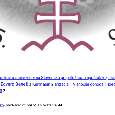
líkov o stave viery na Slovensku pri príležitosti apoštolskej ná
Edvard Beneš
Karmasin
3
2
arizácia
1
Vianočná dohoda
1
ide
3
2
sko
v predvečer
70. výročia Povstania '44.