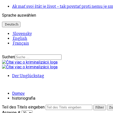
Ak mať svoj štát je život – tak povstať proti nemu je sm
Sprache auswählen
Deutsch
Slovensky
English
Français
Suchen
Der Unglückstag
Domov
historiografia
Teil des Titels eingeben
Filter
Zu
Anzeige #