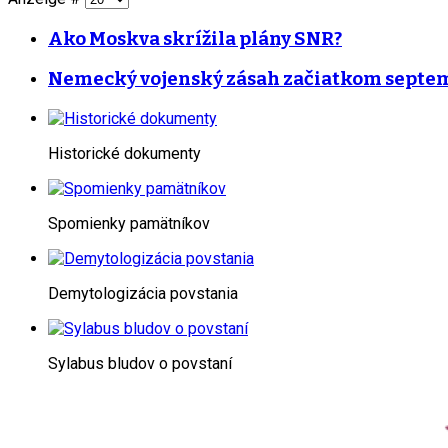
Ako Moskva skrížila plány SNR?
Nemecký vojenský zásah začiatkom septe
Historické dokumenty
Spomienky pamätníkov
Demytologizácia povstania
Sylabus bludov o povstaní