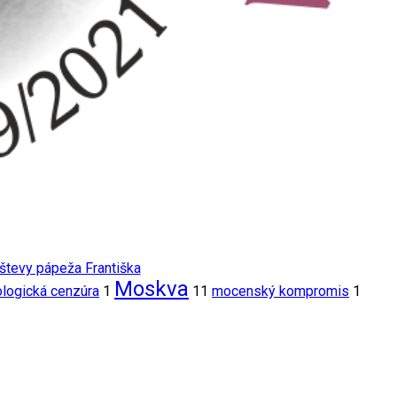
vštevy pápeža Františka
Moskva
ologická cenzúra
1
11
mocenský kompromis
1