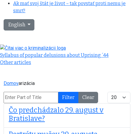
Ak mať svoj štát je život – tak povstať proti nemu je
smrť!
Select your language
English
Syllabus of popular delusions about Uprising ´44
Other articles
Domov
arizácia
Enter Part of Title
Display #
Filter
Clear
Čo predchádzalo 29. august v
Bratislave?