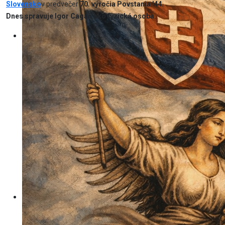
Slovensko
v predvečer
70. výročia Povstania '44.
Dnes spravuje Igor Cagáň ako fyzická osoba.