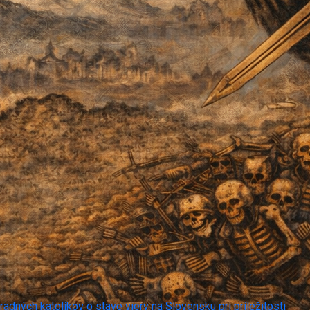
adných katolíkov o stave viery na Slovensku pri príležitosti