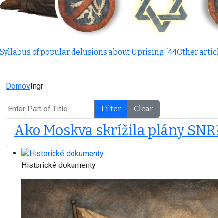
Syllabus of popular delusions about Uprising ´44
Other artic
Domov
Ingr
Enter Part of Title
Filter
Clear
Ako Moskva skrížila plány SNR
Historické dokumenty