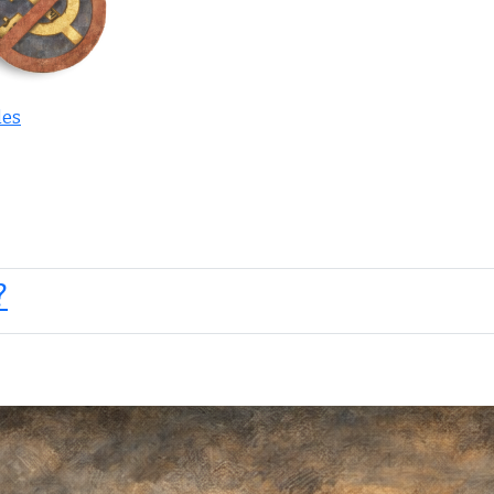
les
?