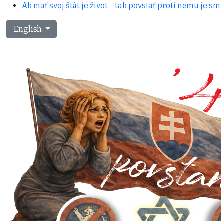
Ak mať svoj štát je život – tak povstať proti nemu je sm
Select your language
English