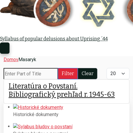
Syllabus of popular delusions about Uprising ´44
Other artic
Domov
Masaryk
Enter Part of Title
Display #
Filter
Clear
Literatúra o Povstaní.
Bibliografický prehľad r. 1945-63
Historické dokumenty