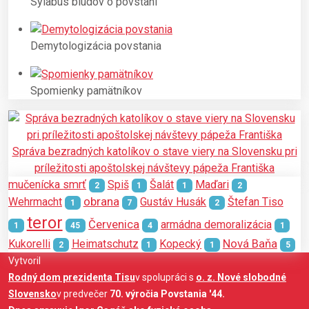
Sylabus bludov o povstaní
Demytologizácia povstania
Spomienky pamätníkov
Správa bezradných katolíkov o stave viery na Slovensku pri
príležitosti apoštolskej návštevy pápeža Františka
mučenícka smrť
Spiš
Šalát
Maďari
2
1
1
2
obrana
Wehrmacht
Gustáv Husák
Štefan Tiso
1
7
2
teror
Červenica
armádna demoralizácia
1
45
4
1
Nová Baňa
Kukorelli
Heimatschutz
Kopecký
2
1
1
5
Vytvoril
Rodný dom prezidenta Tisu
v spolupráci s
o. z. Nové slobodné
Slovensko
v predvečer
70. výročia Povstania '44.