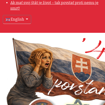
Ak mať svoj štát je život – tak povstať proti nemu je
smrť!
Select your language
English