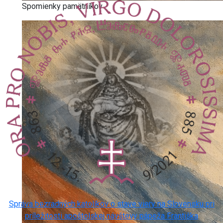
Spomienky pamätníkov
Správa bezradných katolíkov o stave viery na Slovensku pri
príležitosti apoštolskej návštevy pápeža Františka