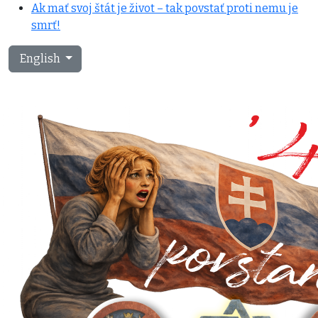
Ak mať svoj štát je život – tak povstať proti nemu je
smrť!
Select your language
English