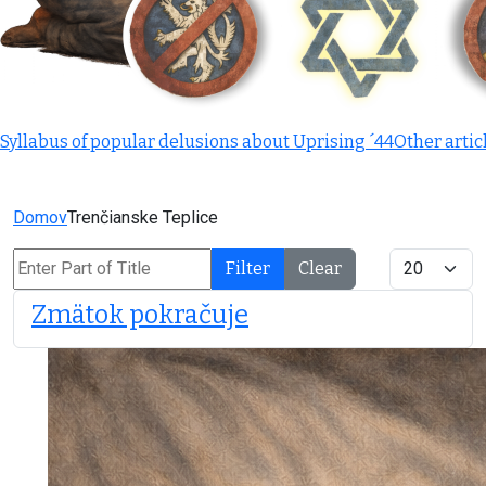
Syllabus of popular delusions about Uprising ´44
Other artic
Domov
Trenčianske Teplice
Enter Part of Title
Display #
Filter
Clear
Zmätok pokračuje