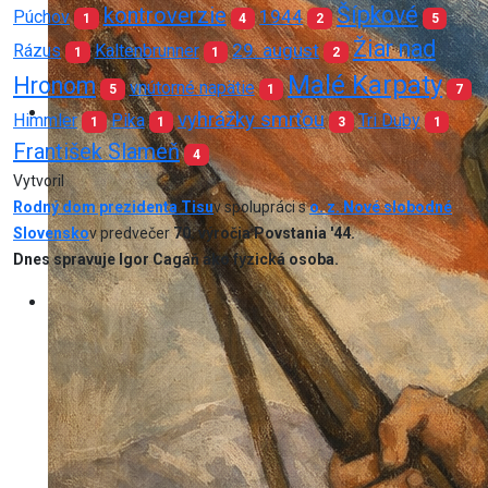
Šípkové
kontroverzie
1944
Púchov
1
4
2
5
Žiar nad
29. august
Rázus
Kaltenbrunner
1
1
2
Malé Karpaty
Hronom
vnútorné napätie
5
1
7
vyhrážky smrťou
Himmler
Pika
Tri Duby
1
1
3
1
František Slameň
4
Vytvoril
Rodný dom prezidenta Tisu
v spolupráci s
o. z. Nové slobodné
Slovensko
v predvečer
70. výročia Povstania '44.
Dnes spravuje Igor Cagáň ako fyzická osoba.