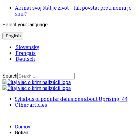
Ak mať svoj štát je život – tak povstať proti nemu je
smrť!
Select your language
English
Slovensky
Français
Deutsch
Search
Syllabus of popular delusions about Uprising ´44
Other articles
Domov
Golian