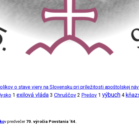
líkov o stave viery na Slovensku pri príležitosti apoštolskej ná
výbuch
exilová vláda
kňaz
Chruščov
ysko
1
3
2
Prešov
1
4
sko
v predvečer
70. výročia Povstania '44.