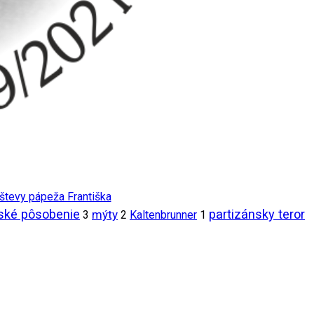
vštevy pápeža Františka
ské pôsobenie
partizánsky teror
mýty
3
2
Kaltenbrunner
1