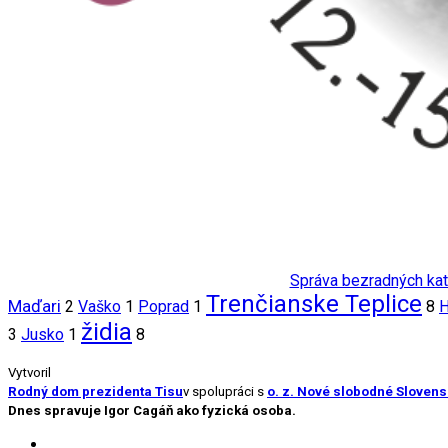
Správa bezradných kato
Trenčianske Teplice
Maďari
2
Vaško
1
Poprad
1
8
H
židia
3
Jusko
1
8
Vytvoril
Rodný dom prezidenta Tisu
v spolupráci s
o. z. Nové slobodné Sloven
Dnes spravuje Igor Cagáň ako fyzická osoba.