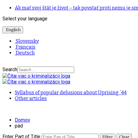
Ak mať svoj štát je život – tak povstať proti nemu je sm
Select your language
English
Slovensky
Français
Deutsch
Search
Syllabus of popular delusions about Uprising ´44
Other articles
Domov
pád
Enter Part of Title
Filter
Clear