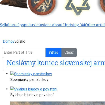
Syllabus of popular delusions about Uprising ´44
Other artic
Domov
vojsko
Enter Part of Title
Filter
Clear
Neslávny koniec slovenskej ar
Spomienky pamätníkov
Sylabus bludov o povstaní