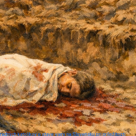
adných katolíkov o stave viery na Slovensku pri príležitosti