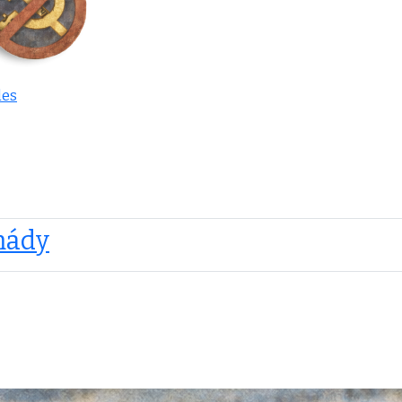
les
mády