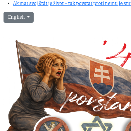
Ak mať svoj štát je život – tak povstať proti nemu je sm
Select your language
English