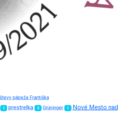
vštevy pápeža Františka
Nové Mesto nad
prestrelka
Grüninger
1
3
1