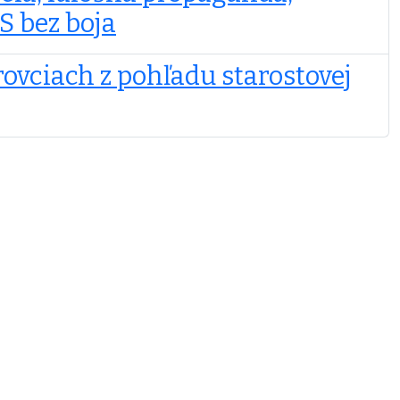
S bez boja
rovciach z pohľadu starostovej