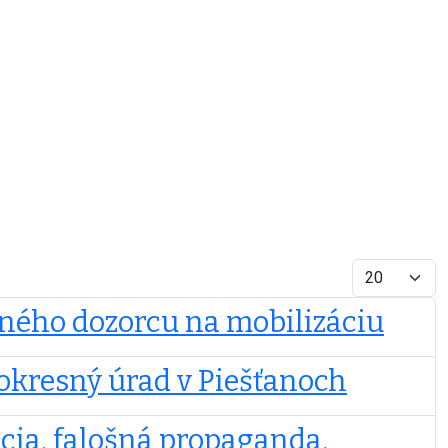
Afficher #
bného dozorcu na mobilizáciu
i okresný úrad v Piešťanoch
cia, falošná propaganda,