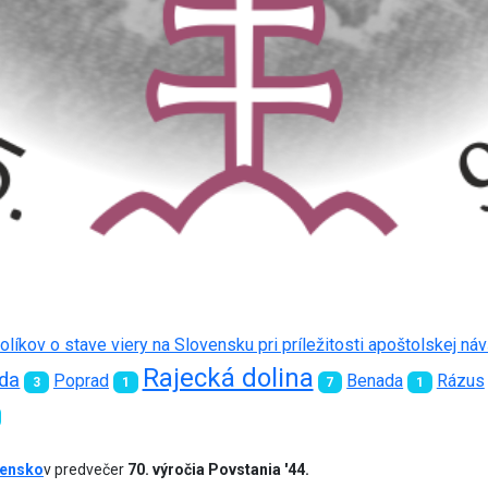
líkov o stave viery na Slovensku pri príležitosti apoštolskej ná
Rajecká dolina
da
Poprad
Benada
Rázus
3
1
7
1
vensko
v predvečer
70. výročia Povstania '44.