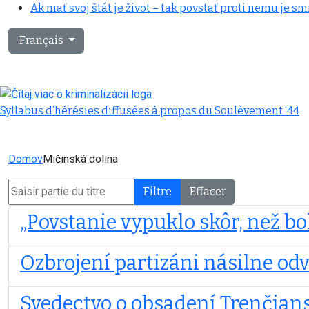
Ak mať svoj štát je život – tak povstať proti nemu je sm
Sélectionnez votre langue
Français
Syllabus d’hérésies diffusées à propos du Soulèvement ‘44
Domov
Mičinská dolina
Saisir partie du titre
Filtre
Effacer
„Povstanie vypuklo skôr, než b
Ozbrojení partizáni násilne odv
Svedectvo o obsadení Trenčians