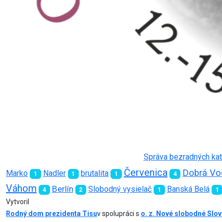
Správa bezradných kato
Červenica
Dobrá Vo
Marko
Nadler
brutalita
1
1
1
4
Váhom
Berlín
Slobodný vysielač
Banská Belá
4
2
1
1
Vytvoril
Rodný dom prezidenta Tisu
v spolupráci s
o. z. Nové slobodné Slo