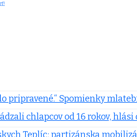
rť!
olo pripravené.“ Spomienky mlate
ádzali chlapcov od 16 rokov, hlás
kych Teplíc: partizánska mobilizá