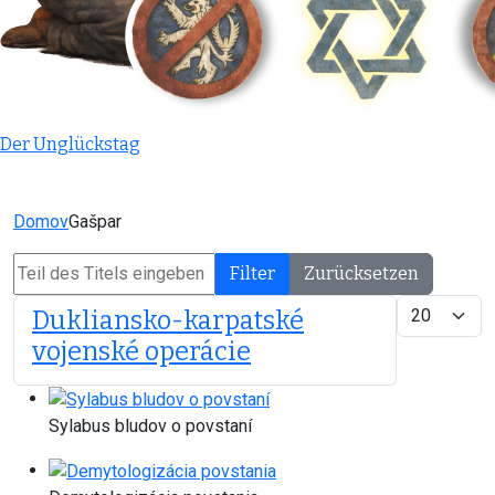
Der Unglückstag
Domov
Gašpar
Teil des Titels eingeben
Filter
Zurücksetzen
Anzeige #
Dukliansko-karpatské
vojenské operácie
Sylabus bludov o povstaní