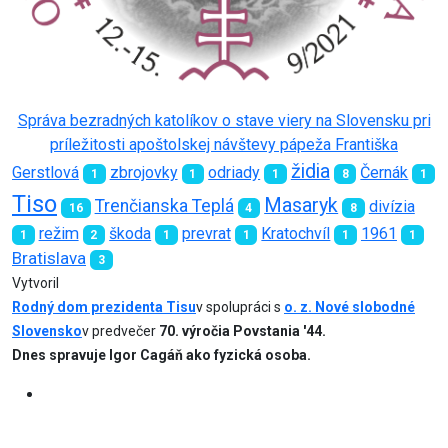
Správa bezradných katolíkov o stave viery na Slovensku pri
príležitosti apoštolskej návštevy pápeža Františka
židia
Gerstlová
zbrojovky
odriady
Černák
1
1
1
8
1
Tiso
Masaryk
Trenčianska Teplá
divízia
16
4
8
režim
škoda
prevrat
Kratochvíl
1961
1
2
1
1
1
1
Bratislava
3
Vytvoril
Rodný dom prezidenta Tisu
v spolupráci s
o. z. Nové slobodné
Slovensko
v predvečer
70. výročia Povstania '44.
Dnes spravuje Igor Cagáň ako fyzická osoba.