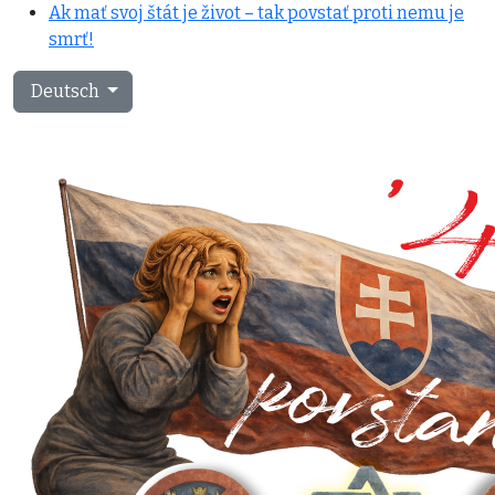
Ak mať svoj štát je život – tak povstať proti nemu je
smrť!
Sprache auswählen
Deutsch