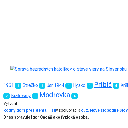
Pribiš
1961
Strečko
Jar 1944
Ilysko
Krš
1
1
1
1
4
Modrovka
Kraľovany
2
1
4
Vytvoril
Rodný dom prezidenta Tisu
v spolupráci s
o. z. Nové slobodné Slo
Dnes spravuje Igor Cagáň ako fyzická osoba.