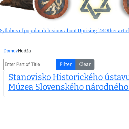
Syllabus of popular delusions about Uprising ´44
Other artic
Domov
Hodža
Enter Part of Title
Filter
Clear
Stanovisko Historického ústavu
Múzea Slovenského národného 