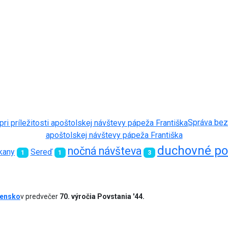
Správa bezr
apoštolskej návštevy pápeža Františka
duchovné po
nočná návšteva
kany
Sereď
1
1
3
vensko
v predvečer
70. výročia Povstania '44.