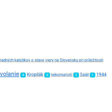
adných katolíkov o stave viery na Slovensku pri príležitosti
volanie
Kropilák
1944
nekomunisti
Šalát
4
2
1
1