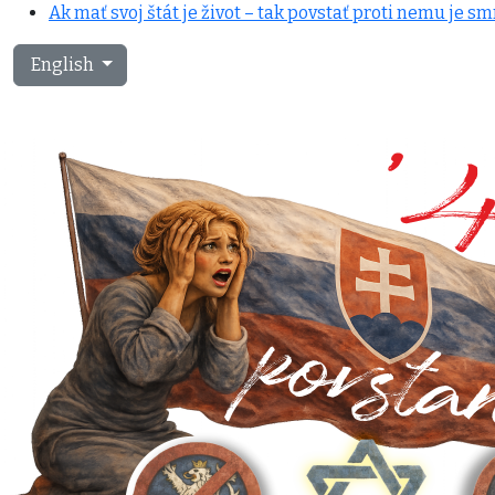
Ak mať svoj štát je život – tak povstať proti nemu je sm
Select your language
English