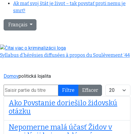
Ak mať svoj štát je život – tak povstať proti nemu je
smrť!
Sélectionnez votre langue
Français
Syllabus d’hérésies diffusées à propos du Soulèvement ‘44
Domov
politická lojalita
Saisir partie du titre
Afficher #
Filtre
Effacer
Ako Povstanie doriešilo židovskú
otázku
Nepomerne malá účasť Židov v