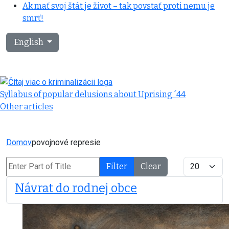
Ak mať svoj štát je život – tak povstať proti nemu je
smrť!
Select your language
English
Syllabus of popular delusions about Uprising ´44
Other articles
Domov
povojnové represie
Enter Part of Title
Display #
Filter
Clear
Návrat do rodnej obce