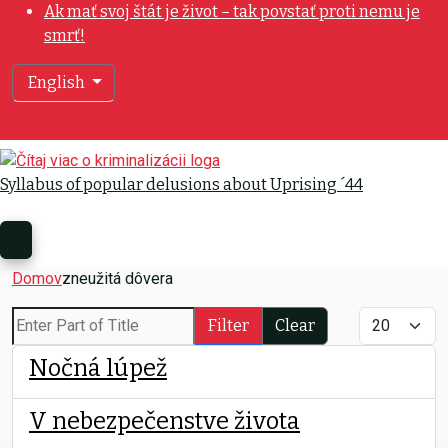
Ak mať svoj štát je život – tak povstať proti nemu je
smrť!
Select your language
English
Syllabus of popular delusions about Uprising ´44
Other articles
Domov
zneužitá dôvera
Enter Part of Title
Display #
Filter
Clear
Nočná lúpež
V nebezpečenstve života