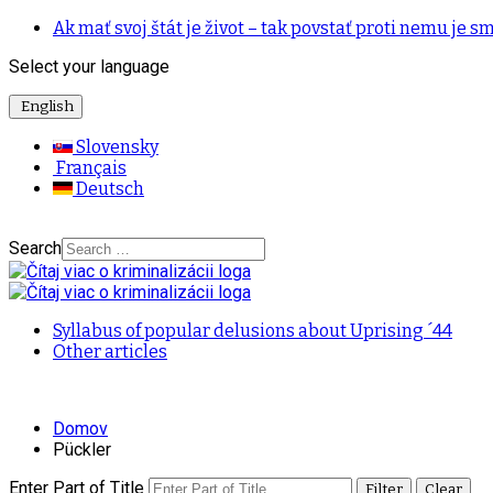
Ak mať svoj štát je život – tak povstať proti nemu je sm
Select your language
English
Slovensky
Français
Deutsch
Search
Syllabus of popular delusions about Uprising ´44
Other articles
Domov
Pückler
Enter Part of Title
Filter
Clear