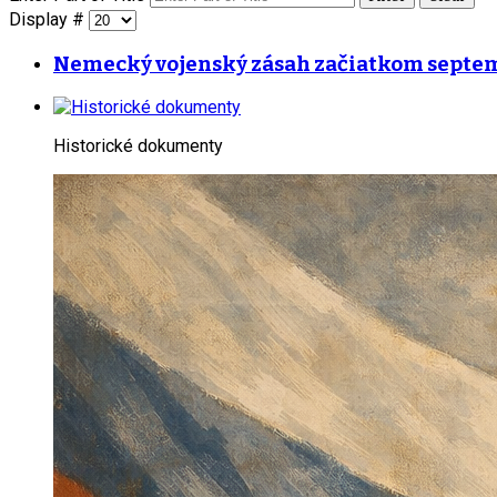
Display #
Nemecký vojenský zásah začiatkom septe
Historické dokumenty