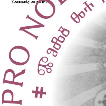
Spomienky pamätníkov