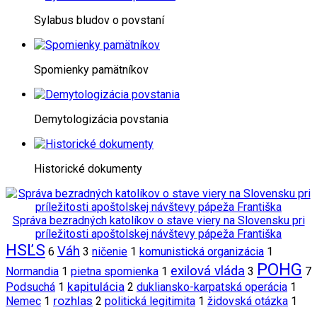
Sylabus bludov o povstaní
Spomienky pamätníkov
Demytologizácia povstania
Historické dokumenty
Správa bezradných katolíkov o stave viery na Slovensku pri
príležitosti apoštolskej návštevy pápeža Františka
HSĽS
Váh
6
3
ničenie
1
komunistická organizácia
1
POHG
exilová vláda
Normandia
1
pietna spomienka
1
3
7
kapitulácia
Podsuchá
1
2
dukliansko-karpatská operácia
1
rozhlas
Nemec
1
2
politická legitimita
1
židovská otázka
1