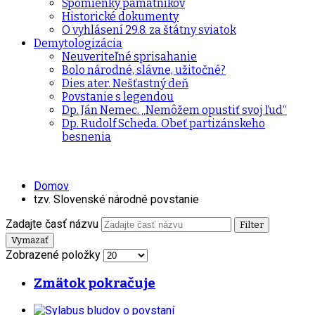
Spomienky pamätníkov
Historické dokumenty
O vyhlásení 29.8. za štátny sviatok
Demytologizácia
Neuveriteľné sprisahanie
Bolo národné, slávne, užitočné?
Dies ater. Nešťastný deň
Povstanie s legendou
Dp. Ján Nemec. „Nemôžem opustiť svoj ľud“
Dp. Rudolf Scheda. Obeť partizánskeho
besnenia
Domov
tzv. Slovenské národné povstanie
Zadajte časť názvu
Filter
Vymazať
Zobrazené položky
Zmätok pokračuje