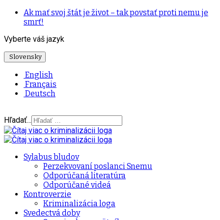
Ak mať svoj štát je život – tak povstať proti nemu je
smrť!
Vyberte váš jazyk
Slovensky
English
Français
Deutsch
Hľadať...
Sylabus bludov
Perzekvovaní poslanci Snemu
Odporúčaná literatúra
Odporúčané videá
Kontroverzie
Kriminalizácia loga
Svedectvá doby