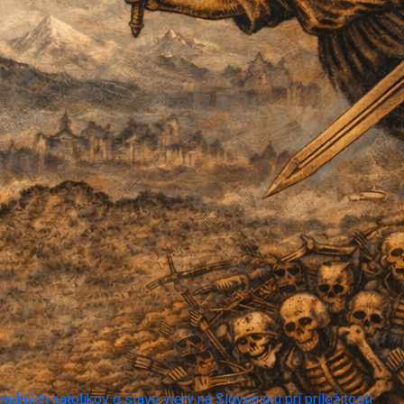
adných katolíkov o stave viery na Slovensku pri príležitosti