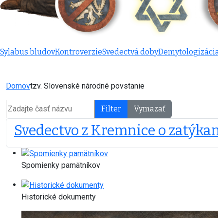
Sylabus bludov
Kontroverzie
Svedectvá doby
Demytologizáci
Domov
tzv. Slovenské národné povstanie
Zadajte časť názvu
Filter
Vymazať
Svedectvo z Kremnice o zatýkaní
Spomienky pamätníkov
Historické dokumenty