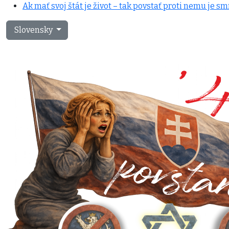
Ak mať svoj štát je život – tak povstať proti nemu je sm
Vyberte váš jazyk
Slovensky