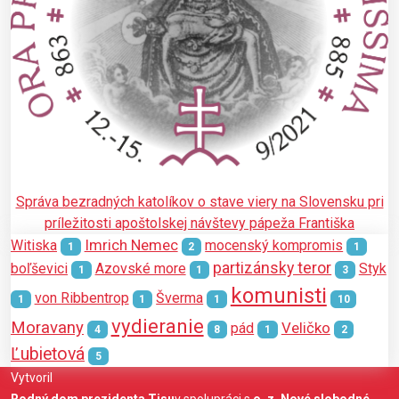
Správa bezradných katolíkov o stave viery na Slovensku pri
príležitosti apoštolskej návštevy pápeža Františka
Imrich Nemec
Witiska
mocenský kompromis
1
2
1
partizánsky teror
boľševici
Azovské more
Styk
1
1
3
komunisti
von Ribbentrop
Šverma
1
1
1
10
vydieranie
Moravany
Veličko
pád
4
8
1
2
Ľubietová
5
Vytvoril
Rodný dom prezidenta Tisu
v spolupráci s
o. z. Nové slobodné