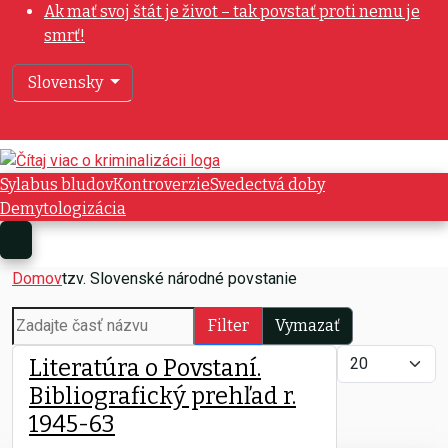
Ak mať svoj štát je život – tak povstať proti nemu je
smrť!
Vyberte váš jazyk
Slovensky
Sylabus bludov
Kontroverzie
Svedectvá doby
Demytologizácia
Domov
tzv. Slovenské národné povstanie
Zadajte časť názvu
Filter
Vymazať
Zobrazené polo
Literatúra o Povstaní.
Bibliografický prehľad r.
1945-63