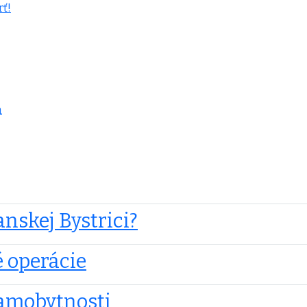
rť!
a
nskej Bystrici?
 operácie
samobytnosti