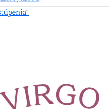
stúpenia“