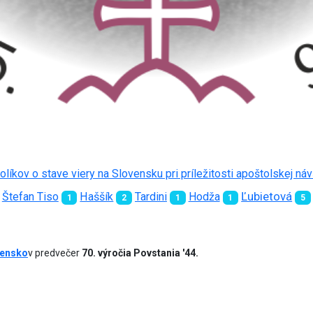
líkov o stave viery na Slovensku pri príležitosti apoštolskej ná
Ľubietová
Štefan Tiso
Haššík
Tardini
Hodža
1
2
1
1
5
vensko
v predvečer
70. výročia Povstania '44.