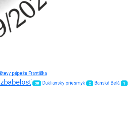
vštevy pápeža Františka
zbabelosť
Dukliansky priesmyk
Banská Belá
38
2
1