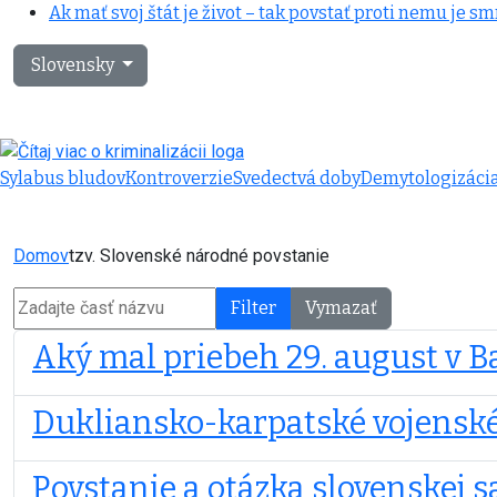
Ak mať svoj štát je život – tak povstať proti nemu je sm
Vyberte váš jazyk
Slovensky
Sylabus bludov
Kontroverzie
Svedectvá doby
Demytologizáci
Domov
tzv. Slovenské národné povstanie
Zadajte časť názvu
Filter
Vymazať
Aký mal priebeh 29. august v Ba
Dukliansko-karpatské vojenské
Povstanie a otázka slovenskej 