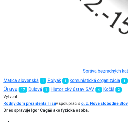
Správa bezradných kato
Matica slovenská
Polyák
komunistická organizácia
1
1
1
Orava
Dulová
Historický ústav SAV
Kočiš
17
1
4
2
Vytvoril
Rodný dom prezidenta Tisu
v spolupráci s
o. z. Nové slobodné Slo
Dnes spravuje Igor Cagáň ako fyzická osoba.