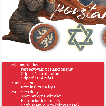
Sylabus bludov
Perzekvovaní poslanci Snemu
Odporúčaná literatúra
Odporúčané videá
Kontroverzie
Kriminalizácia loga
Svedectvá doby
Spomienky pamätníkov
Historické dokumenty
O vyhlásení 29.8. za štátny sviatok