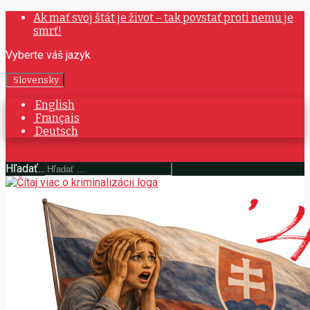
Ak mať svoj štát je život – tak povstať proti nemu je
smrť!
Vyberte váš jazyk
Slovensky
English
Français
Deutsch
Hľadať...