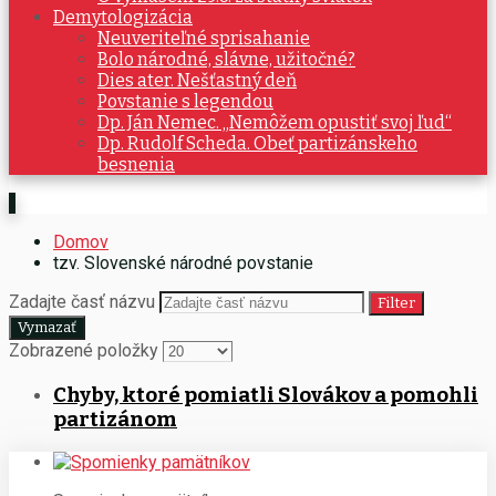
Demytologizácia
Neuveriteľné sprisahanie
Bolo národné, slávne, užitočné?
Dies ater. Nešťastný deň
Povstanie s legendou
Dp. Ján Nemec. „Nemôžem opustiť svoj ľud“
Dp. Rudolf Scheda. Obeť partizánskeho
besnenia
Domov
tzv. Slovenské národné povstanie
Zadajte časť názvu
Filter
Vymazať
Zobrazené položky
Chyby, ktoré pomiatli Slovákov a pomohli
partizánom