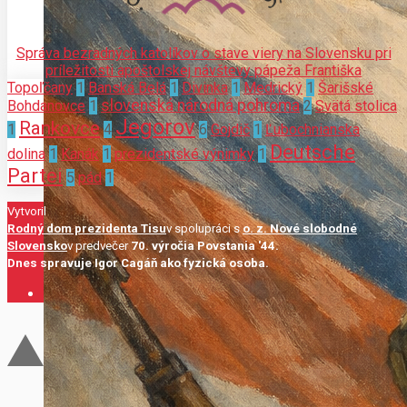
Správa bezradných katolíkov o stave viery na Slovensku pri
príležitosti apoštolskej návštevy pápeža Františka
Topoľčany
1
Banská Belá
1
Divinka
1
Medrický
1
Šarišské
slovenská národná pohroma
Bohdanovce
1
2
Svätá stolica
Jegorov
Rankovce
1
4
6
Gojdič
1
Ľubochnianska
Deutsche
dolina
1
Kanák
1
prezidentské výnimky
1
Partei
5
pád
1
Vytvoril
Rodný dom prezidenta Tisu
v spolupráci s
o. z. Nové slobodné
Slovensko
v predvečer
70. výročia Povstania '44.
Dnes spravuje Igor Cagáň ako fyzická osoba.