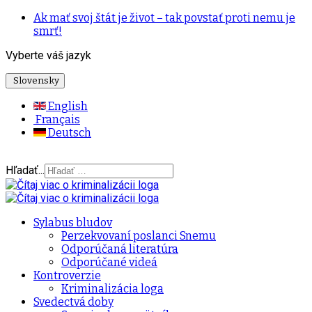
Ak mať svoj štát je život – tak povstať proti nemu je
smrť!
Vyberte váš jazyk
Slovensky
English
Français
Deutsch
Hľadať...
Sylabus bludov
Perzekvovaní poslanci Snemu
Odporúčaná literatúra
Odporúčané videá
Kontroverzie
Kriminalizácia loga
Svedectvá doby