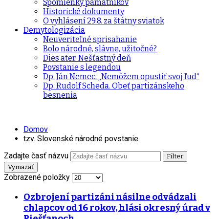
Spomienky pamätníkov
Historické dokumenty
O vyhlásení 29.8. za štátny sviatok
Demytologizácia
Neuveriteľné sprisahanie
Bolo národné, slávne, užitočné?
Dies ater. Nešťastný deň
Povstanie s legendou
Dp. Ján Nemec. „Nemôžem opustiť svoj ľud“
Dp. Rudolf Scheda. Obeť partizánskeho
besnenia
Domov
tzv. Slovenské národné povstanie
Zadajte časť názvu
Filter
Vymazať
Zobrazené položky
Ozbrojení partizáni násilne odvádzali
chlapcov od 16 rokov, hlási okresný úrad v
Piešťanoch