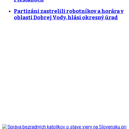
Partizáni zastrelili robotníkov a horára v
oblasti Dobrej Vody, hlási okresný úrad