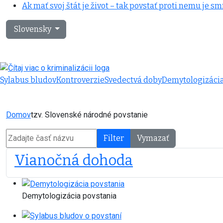
Ak mať svoj štát je život – tak povstať proti nemu je sm
Vyberte váš jazyk
Slovensky
Sylabus bludov
Kontroverzie
Svedectvá doby
Demytologizáci
Domov
tzv. Slovenské národné povstanie
Zadajte časť názvu
Filter
Vymazať
Vianočná dohoda
Demytologizácia povstania