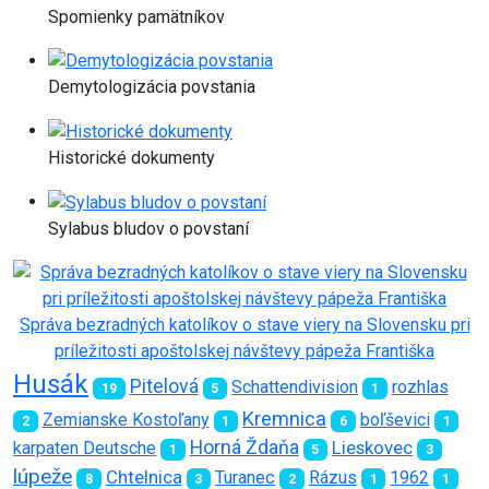
Spomienky pamätníkov
Demytologizácia povstania
Historické dokumenty
Sylabus bludov o povstaní
Správa bezradných katolíkov o stave viery na Slovensku pri
príležitosti apoštolskej návštevy pápeža Františka
Husák
Pitelová
Schattendivision
rozhlas
19
5
1
Kremnica
Zemianske Kostoľany
boľševici
2
1
6
1
Horná Ždaňa
Lieskovec
karpaten Deutsche
1
5
3
lúpeže
Chtelnica
Turanec
Rázus
1962
8
3
2
1
1