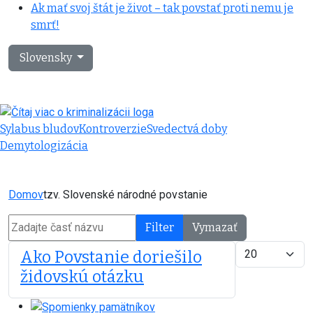
Ak mať svoj štát je život – tak povstať proti nemu je
smrť!
Vyberte váš jazyk
Slovensky
Sylabus bludov
Kontroverzie
Svedectvá doby
Demytologizácia
Domov
tzv. Slovenské národné povstanie
Zadajte časť názvu
Filter
Vymazať
Zobrazené polo
Ako Povstanie doriešilo
židovskú otázku