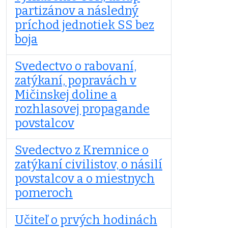
partizánov a následný
príchod jednotiek SS bez
boja
Svedectvo o rabovaní,
zatýkaní, popravách v
Mičinskej doline a
rozhlasovej propagande
povstalcov
Svedectvo z Kremnice o
zatýkaní civilistov, o násilí
povstalcov a o miestnych
pomeroch
Učiteľ o prvých hodinách