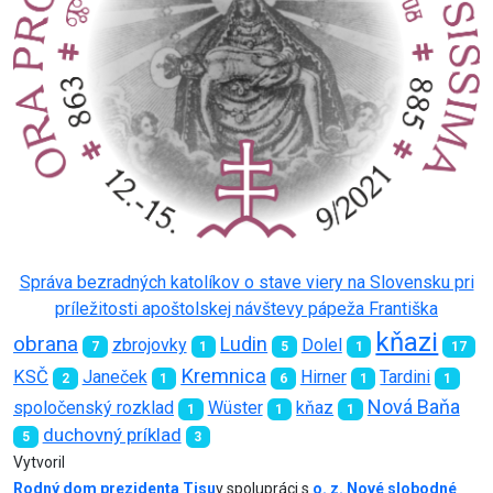
Správa bezradných katolíkov o stave viery na Slovensku pri
príležitosti apoštolskej návštevy pápeža Františka
kňazi
obrana
Ludin
zbrojovky
Dolel
7
1
5
1
17
Kremnica
KSČ
Janeček
Hirner
Tardini
2
1
6
1
1
Nová Baňa
spoločenský rozklad
Wüster
kňaz
1
1
1
duchovný príklad
5
3
Vytvoril
Rodný dom prezidenta Tisu
v spolupráci s
o. z. Nové slobodné