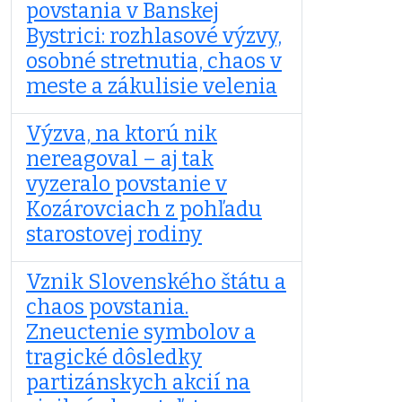
povstania v Banskej
Bystrici: rozhlasové výzvy,
osobné stretnutia, chaos v
meste a zákulisie velenia
Výzva, na ktorú nik
nereagoval – aj tak
vyzeralo povstanie v
Kozárovciach z pohľadu
starostovej rodiny
Vznik Slovenského štátu a
chaos povstania.
Zneuctenie symbolov a
tragické dôsledky
partizánskych akcií na