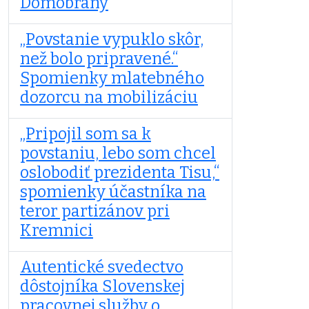
Domobrany
„Povstanie vypuklo skôr,
než bolo pripravené.“
Spomienky mlatebného
dozorcu na mobilizáciu
„Pripojil som sa k
povstaniu, lebo som chcel
oslobodiť prezidenta Tisu,“
spomienky účastníka na
teror partizánov pri
Kremnici
Autentické svedectvo
dôstojníka Slovenskej
pracovnej služby o