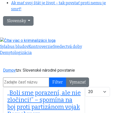
Ak mať svoj štát je život – tak povstať proti nemu je
smrť!
Vyberte váš jazyk
Slovensky
Sylabus bludov
Kontroverzie
Svedectvá doby
Demytologizácia
Domov
tzv. Slovenské národné povstanie
Zadajte časť názvu
Filter
Vymazať
Zobrazené polo
„Boli sme porazení, ale nie
zločinci!“ – spomína na
boj proti partizánom vojak