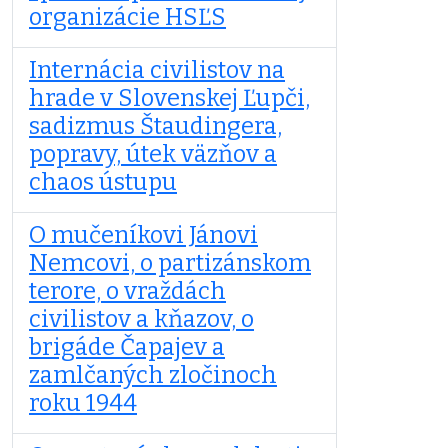
organizácie HSĽS
Internácia civilistov na
hrade v Slovenskej Ľupči,
sadizmus Štaudingera,
popravy, útek väzňov a
chaos ústupu
O mučeníkovi Jánovi
Nemcovi, o partizánskom
terore, o vraždách
civilistov a kňazov, o
brigáde Čapajev a
zamlčaných zločinoch
roku 1944