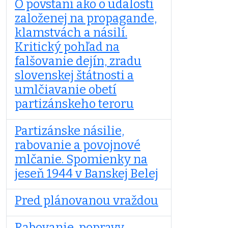
O povstaní ako o udalosti
založenej na propagande,
klamstvách a násilí.
Kritický pohľad na
falšovanie dejín, zradu
slovenskej štátnosti a
umlčiavanie obetí
partizánskeho teroru
Partizánske násilie,
rabovanie a povojnové
mlčanie. Spomienky na
jeseň 1944 v Banskej Belej
Pred plánovanou vraždou
Rabovanie, popravy