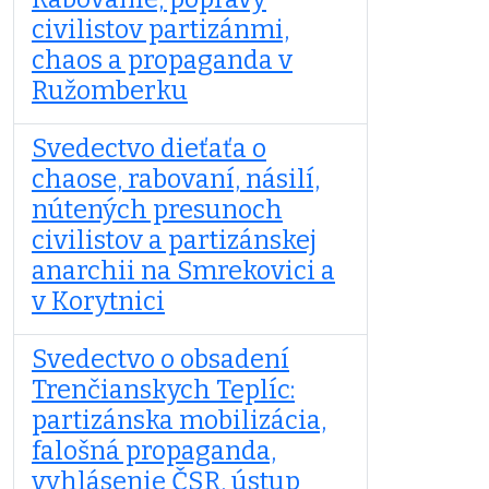
civilistov partizánmi,
chaos a propaganda v
Ružomberku
Svedectvo dieťaťa o
chaose, rabovaní, násilí,
nútených presunoch
civilistov a partizánskej
anarchii na Smrekovici a
v Korytnici
Svedectvo o obsadení
Trenčianskych Teplíc:
partizánska mobilizácia,
falošná propaganda,
vyhlásenie ČSR, ústup