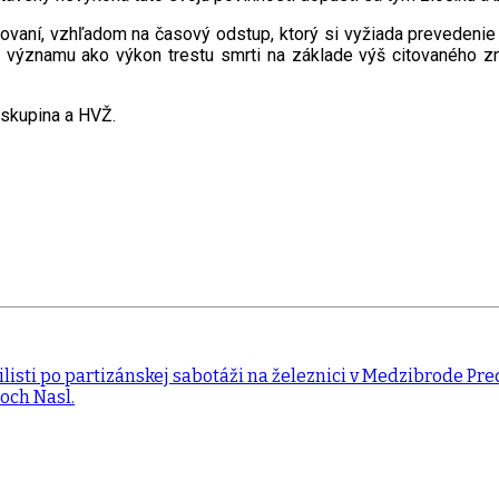
aní, vzhľadom na časový odstup, ktorý si vyžiada prevedenie
 významu ako výkon trestu smrti na základe výš citovaného zm
á skupina a HVŽ.
ilisti po partizánskej sabotáži na železnici v Medzibrode
Pre
anoch
Nasl.