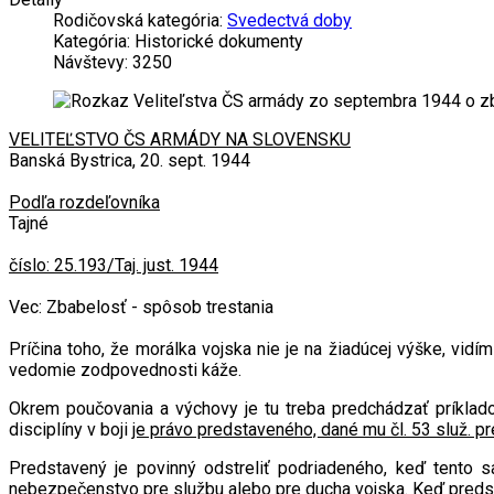
Rodičovská kategória:
Svedectvá doby
Kategória:
Historické dokumenty
Návštevy: 3250
VELITEĽSTVO ČS ARMÁDY NA SLOVENSKU
Banská Bystrica, 20. sept. 1944
Podľa rozdeľovníka
Tajné
číslo: 25.193/Taj. just. 1944
Vec: Zbabelosť - spôsob trestania
Príčina toho, že morálka vojska nie je na žiadúcej výške, vid
vedomie zodpovednosti káže.
Okrem poučovania a výchovy je tu treba predchádzať príklad
disciplíny v boji
je právo predstaveného, dané mu čl. 53 služ. p
Predstavený je povinný odstreliť podriadeného, keď tento 
nebezpečenstvo pre službu alebo pre ducha vojska. Keď predst