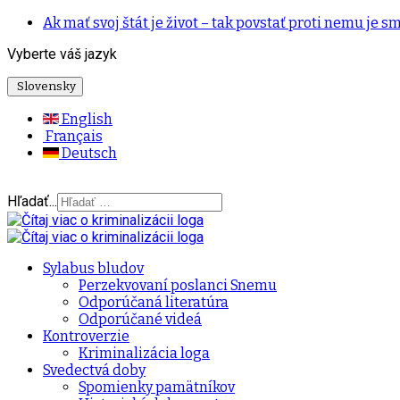
Ak mať svoj štát je život – tak povstať proti nemu je sm
Vyberte váš jazyk
Slovensky
English
Français
Deutsch
Hľadať...
Sylabus bludov
Perzekvovaní poslanci Snemu
Odporúčaná literatúra
Odporúčané videá
Kontroverzie
Kriminalizácia loga
Svedectvá doby
Spomienky pamätníkov