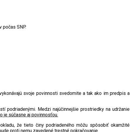
nevykonávajú svoje povinnosti svedomite a tak ako im predpis a
í podriadenými. Medzi najúčinnejšie prostriedky na udržanie
vo je súčasne aj povinnosťou.
pokladu, že tieto činy podriadeného môžu spôsobiť okamžité
 bude proti nemu zavedené trestné pokračovanie.