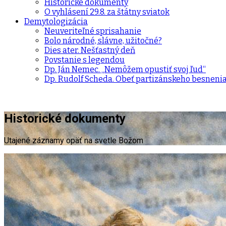
Historické dokumenty
O vyhlásení 29.8. za štátny sviatok
Demytologizácia
Neuveriteľné sprisahanie
Bolo národné, slávne, užitočné?
Dies ater. Nešťastný deň
Povstanie s legendou
Dp. Ján Nemec. „Nemôžem opustiť svoj ľud“
Dp. Rudolf Scheda. Obeť partizánskeho besneni
Historické dokumenty
Utajené záznamy opäť na svetle Božom