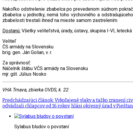
Nakoľko odstrelenie zbabelca po prevedenom súdnom pokračov
zbabelca u jednotky, nemá toho výchovného a odstrašujúceho
zbabelosti trestali ihneď na mieste samom zastrelením.
Dostanú:
Všetky veliteľstvá, úrady, ústavy, skupina I-VI, leteck
Veliteľ
ČS armády na Slovensku
brig. gen. Ján Golian, v. r.
Za správnosť:
Náčelník štábu VČS armády na Slovensku
mjr. gšt. Július Nosko
VHA Trnava, zbierka OVDS, k. 22
Predchádzajúci článok: Vykoľajené vlaky a ťažko zranení civ
odvádzali chlapcov od 16 rokov, hlási okresný úrad v Piešť
Sylabus bludov o povstaní