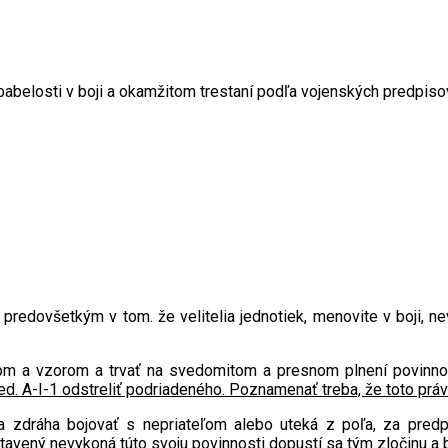
ím predovšetkým v tom. že velitelia jednotiek, menovite v boji, 
om a vzorom a trvať na svedomitom a presnom plnení povinnost
red. A-I-1 odstreliť podriadeného. Poznamenať treba, že toto prá
sa zdráha bojovať s nepriateľom alebo uteká z poľa, za pred
avený nevykoná túto svoju povinnosti dopustí sa tým zločinu a