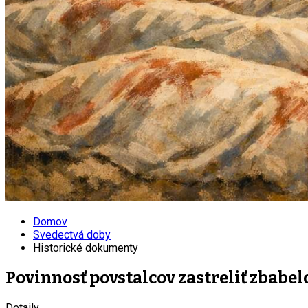
Domov
Svedectvá doby
Historické dokumenty
Povinnosť povstalcov zastreliť zbabel
Detaily