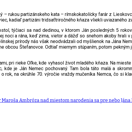
ý – rukou partizánskeho kata – rímskokatolícky farár z Lieskovc
ec, kadiaľ partizáni tridsaťtriročného kňaza vliekli uviazaného 
ostol, týčiaci sa nad dedinou, v ktorom Ján posledných 5 rokov
ej noci a rána, keď zima, vietor a dážď so snehom akoby hrali v
plínskej prírody nás však neodvádzali od myšlienok na Jána Nemca
me obcou Štefanovce. Odtiaľ miernym stúpaním, potom pekným 
ami, pri rieke Oľke, kde vyhasol život mladého kňaza. Na mieste
iec, kde je Ján Nemec pochovaný. Tam bola táto malá a skrom
 o rok, na okrúhle 70. výročie vraždy mučeníka Nemca, čo si kla
vor Maroša Ambróza nad miestom narodenia sa pre nebo Ján