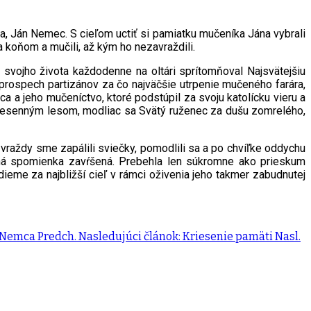
a, Ján Nemec. S cieľom uctiť si pamiatku mučeníka Jána vybrali
za koňom a mučili, až kým ho nezavraždili.
 svojho života každodenne na oltári sprítomňoval Najsvätejšiu
 prospech partizánov za čo najväčšie utrpenie mučeného farára,
 a jeho mučeníctvo, ktoré podstúpil za svoju katolícku vieru a
jesenným lesom, modliac sa Svätý ruženec za dušu zomrelého,
 vraždy sme zapálili sviečky, pomodlili sa a po chvíľke oddychu
ná spomienka zavŕšená. Prebehla len súkromne ako prieskum
dieme za najbližší cieľ v rámci oživenia jeho takmer zabudnutej
a Nemca
Predch.
Nasledujúci článok: Kriesenie pamäti
Nasl.