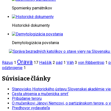
Spomienky pamätníkov
Historické dokumenty
Demytologizácia povstania
Orava
Váh
Rázus
1
17
Haššík
2
pád
1
3
von Ribbentrop
1
p
odzbrojenie
1
Súvisiace články
Stanovisko Historického ústavu Slovenskej akadémie vi
Cesta utrpenia a mučenícka smrť
Pribúdanie teroru
O mučeníkovi Jánovi Nemcovi, o partizánskom terore, o v
Predhovor vydavateľa