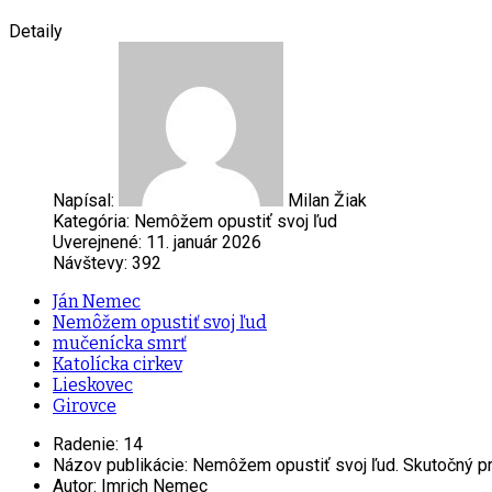
Detaily
Napísal:
Milan Žiak
Kategória:
Nemôžem opustiť svoj ľud
Uverejnené: 11. január 2026
Návštevy: 392
Ján Nemec
Nemôžem opustiť svoj ľud
mučenícka smrť
Katolícka cirkev
Lieskovec
Girovce
Radenie:
14
Názov publikácie:
Nemôžem opustiť svoj ľud. Skutočný pr
Autor:
Imrich Nemec