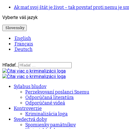
Ak mať svoj štát je život – tak povstať proti nemu je sm
Vyberte váš jazyk
Slovensky
English
Français
Deutsch
Hľadať...
Sylabus bludov
Perzekvovaní poslanci Snemu
Odporúčaná literatúra
Odporúčané videá
Kontroverzie
Kriminalizácia loga
Svedectvá doby
Spomienky pamätníkov