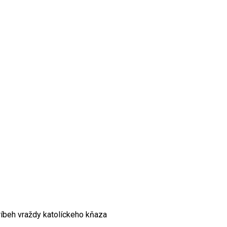
íbeh vraždy katolíckeho kňaza