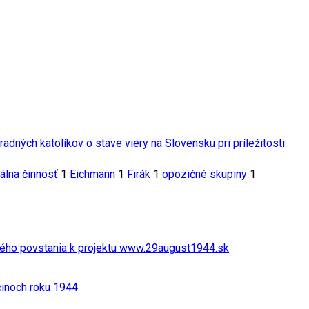
adných katolíkov o stave viery na Slovensku pri príležitosti
gálna činnosť
1
Eichmann
1
Firák
1
opozičné skupiny
1
ného povstania k projektu www.29august1944.sk
činoch roku 1944