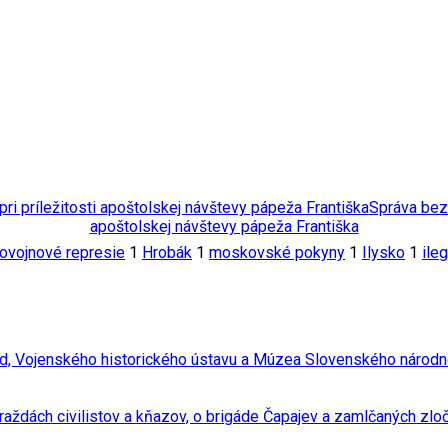
Správa bezr
apoštolskej návštevy pápeža Františka
ovojnové represie
1
Hrobák
1
moskovské pokyny
1
Ilysko
1
ile
ed, Vojenského historického ústavu a Múzea Slovenského národ
raždách civilistov a kňazov, o brigáde Čapajev a zamlčaných zlo