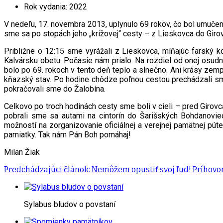
Rok vydania:
2022
V nedeľu, 17. novembra 2013, uplynulo 69 rokov, čo bol umučen
sme sa po stopách jeho „krížovej“ cesty – z Lieskovca do Girovi
Približne o 12:15 sme vyrážali z Lieskovca, míňajúc farský k
Kalvársku obetu. Počasie nám prialo. Na rozdiel od onej osudn
bolo po 69. rokoch v tento deň teplo a slnečno. Ani krásy zem
kňazský stav. Po hodine chôdze poľnou cestou prechádzali s
pokračovali sme do Žalobína.
Celkovo po troch hodinách cesty sme boli v cieli – pred Girovc
pobrali sme sa autami na cintorín do Šarišských Bohdanov
možností na zorganizovanie oficiálnej a verejnej pamätnej púte
pamiatky. Tak nám Pán Boh pomáhaj!
Milan Žiak
Predchádzajúci článok: Nemôžem opustiť svoj ľud! Prího
Sylabus bludov o povstaní