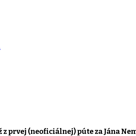
a
z prvej (neoficiálnej) púte za Jána Ne