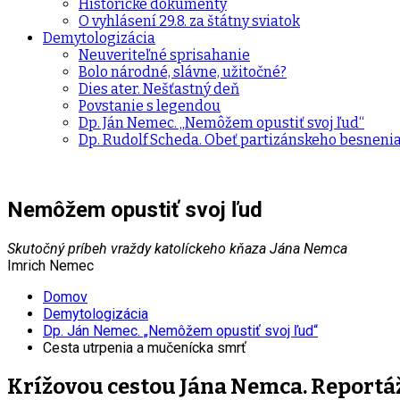
Historické dokumenty
O vyhlásení 29.8. za štátny sviatok
Demytologizácia
Neuveriteľné sprisahanie
Bolo národné, slávne, užitočné?
Dies ater. Nešťastný deň
Povstanie s legendou
Dp. Ján Nemec. „Nemôžem opustiť svoj ľud“
Dp. Rudolf Scheda. Obeť partizánskeho besneni
Nemôžem opustiť svoj ľud
Skutočný príbeh vraždy katolíckeho kňaza Jána Nemca
Imrich Nemec
Domov
Demytologizácia
Dp. Ján Nemec. „Nemôžem opustiť svoj ľud“
Cesta utrpenia a mučenícka smrť
Krížovou cestou Jána Nemca. Reportáž 